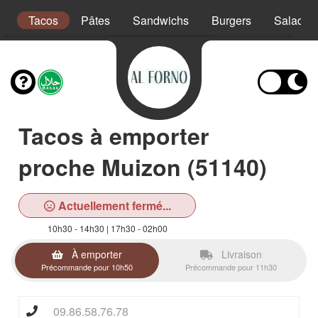
s
Tacos
Pâtes
Sandwichs
Burgers
Salades
Tacos à emporter
proche Muizon (51140)
Actuellement fermé...
10h30 - 14h30 | 17h30 - 02h00
À emporter
Livraison
Précommande pour 10h50
Précommande pour 11h30
09.86.58.76.78