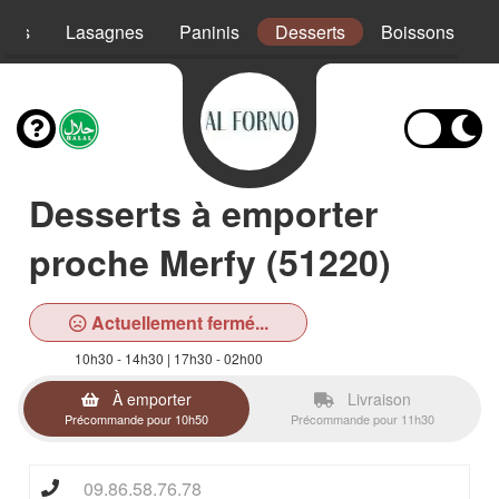
ades
Lasagnes
Paninis
Desserts
Boissons
Desserts à emporter
proche Merfy (51220)
Actuellement fermé...
10h30 - 14h30 | 17h30 - 02h00
À emporter
Livraison
Précommande pour 10h50
Précommande pour 11h30
09.86.58.76.78