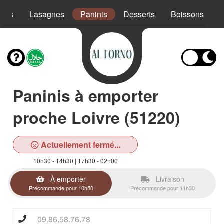
ades
Lasagnes
Paninis
Desserts
Boissons
Paninis à emporter
proche Loivre (51220)
Actuellement fermé...
10h30 - 14h30 | 17h30 - 02h00
À emporter
Livraison
Précommande pour 10h50
Précommande pour 11h30
09.86.58.76.78