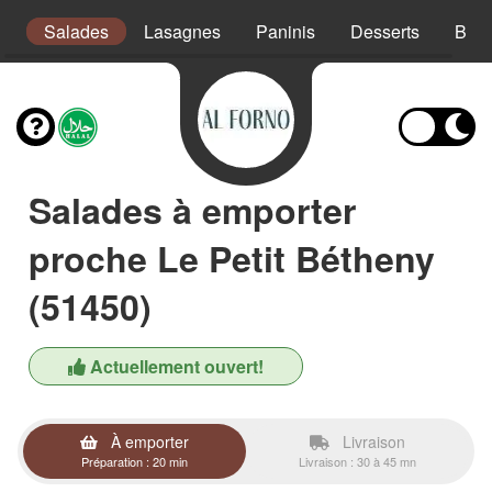
s
Salades
Lasagnes
Paninis
Desserts
Bois
Salades à emporter
proche Le Petit Bétheny
(51450)
Actuellement ouvert!
À emporter
Livraison
Préparation : 20 min
Livraison : 30 à 45 mn