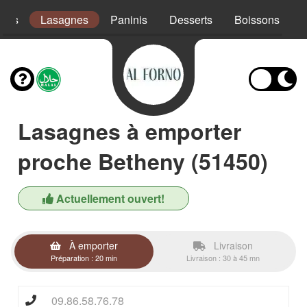
ades
Lasagnes
Paninis
Desserts
Boissons
Lasagnes à emporter
proche Betheny (51450)
Actuellement ouvert!
À emporter
Livraison
Préparation : 20 min
Livraison : 30 à 45 mn
09.86.58.76.78