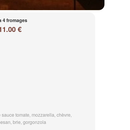
a 4 fromages
11.00 €
 sauce tomate, mozzarella, chèvre,
esan, brie, gorgonzola