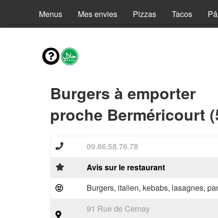
Menus
Mes envies
Pizzas
Tacos
Pâ
Burgers à emporter
proche Berméricourt (
09.86.58.76.78
Avis sur le restaurant
Burgers, italien, kebabs, lasagnes, pan
91 Rue de Cernay