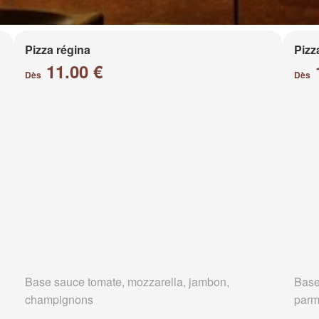
Pizza régina
Pizz
11.00 €
Dès
Dès
Base sauce tomate, mozzarella, jambon,
Base
champignons
parm