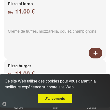
Pizza al forno
11.00 €
Dès
Crème de truffes, mozzarella, poulet, champignons
Pizza burger
11.00 €
Dès
Ce site Web utilise des cookies pour vous garantir la
meilleure expérience sur notre site Web
A Emporter sur Pouillon
Base sauce burger, mozzarella, viande hachée,
oignons, cheddar, poivrons
J'ai compris
Accueil
Panier
Compte