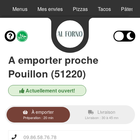
Menus
Mes envies
Pizzas
Tacos
Pâtes
A emporter proche
Pouillon (51220)
Actuellement ouvert!
À emporter
Livraison
Préparation : 20 min
Livraison : 30 à 45 mn
09.86.58.76.78