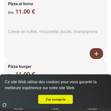
Pizza al forno
11.00 €
Dès
Crème de truffes, mozzarella, poulet, champignons
Pizza burger
11.00 €
Dès
Ce site Web utilise des cookies pour vous garantir la
meilleure expérience sur notre site Web
A Emporter sur Gueux
Base sauce burger, mozzarella, viande hachée,
oignons, cheddar, poivrons
J'ai compris
Accueil
Panier
Compte