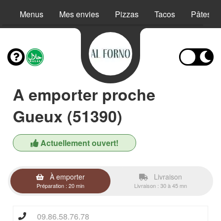
Menus
Mes envies
Pizzas
Tacos
Pâtes
A emporter proche
Gueux (51390)
Actuellement ouvert!
À emporter
Livraison
Préparation : 20 min
Livraison : 30 à 45 mn
09.86.58.76.78